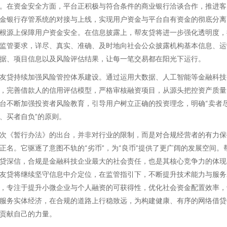
。在资金安全方面，平台正积极与符合条件的商业银行洽谈合作，推进客
金银行存管系统的对接与上线，实现用户资金与平台自有资金的彻底分离
根源上保障用户资金安全。在信息披露上，帮友贷将进一步强化透明度，
监管要求，详尽、真实、准确、及时地向社会公众披露机构基本信息、运
据、项目信息以及风险评估结果，让每一笔交易都在阳光下运行。
友贷持续加强风险管控体系建设。通过运用大数据、人工智能等金融科技
，完善借款人的信用评估模型，严格审核融资项目，从源头把控资产质量
台不断加强投资者风险教育，引导用户树立正确的投资理念，明确“卖者
、买者自负”的原则。
次《暂行办法》的出台，并非对行业的限制，而是对合规经营者的有力保
正名。它驱逐了意图不轨的“劣币”，为“良币”提供了更广阔的发展空间。
贷深信，合规是金融科技企业最大的社会责任，也是其核心竞争力的体现
友贷将继续坚守信息中介定位，在监管指引下，不断提升技术能力与服务
，专注于提升小微企业与个人融资的可获得性，优化社会资金配置效率，
服务实体经济，在合规的道路上行稳致远，为构建健康、有序的网络借贷
贡献自己的力量。