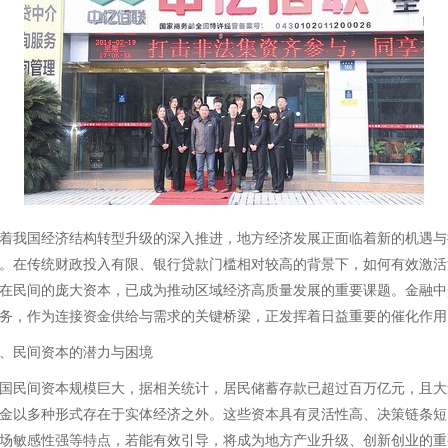
着我国经济结构转型升级的深入推进，地方经济发展正面临着新的机遇与
。在传统财政投入有限、银行贷款门槛相对较高的背景下，如何有效激活
在民间的庞大资本，已成为推动区域经济高质量发展的重要课题。金融中
务，作为连接资金供给与需求的关键桥梁，正发挥着日益重要的催化作用
、民间资本的潜力与困境
国民间资本规模巨大，据相关统计，居民储蓄存款已超过百万亿元，且大
金以多种形式存在于实体经济之外。这些资本具有灵活性高、决策链条短
场敏感性强等特点，若能有效引导，将成为地方产业升级、创新创业的重