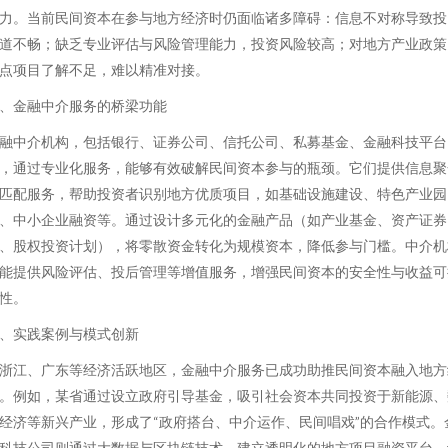
力。当前民间资本在参与地方经济时仍面临诸多障碍：信息不对称导致投
道不畅；缺乏专业评估与风险管理能力，投资风险较高；对地方产业政策
点项目了解不足，难以精准对接。
、金融中介服务的桥梁功能
融中介机构，包括银行、证券公司、信托公司、私募基金、金融科技平台
，通过专业化服务，能够有效破解民间资本参与的瓶颈。它们提供信息聚
匹配服务，帮助投资者识别地方优质项目，如基础设施建设、特色产业园
、中小企业融资等。通过设计多元化的金融产品（如产业基金、资产证券
、股权投资计划），将零散资金转化为规模资本，降低参与门槛。中介机
能提供风险评估、投后管理等增值服务，增强民间资本的安全性与收益可
性。
、实践案例与模式创新
浙江、广东等经济活跃地区，金融中介服务已成功助推民间资本融入地方
。例如，某省通过设立政府引导基金，吸引社会资本共同投资于新能源、
经济等新兴产业，形成了“政府搭台、中介运作、民间唱戏”的合作模式。
科技公司则通过大数据与区块链技术，建立透明化的地方项目融资平台，