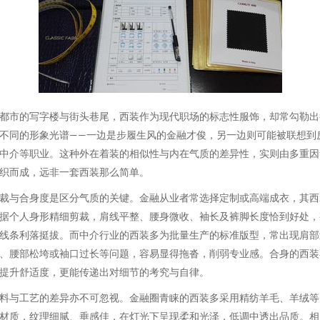
都市的写字楼与街头巷尾，西装作为现代职场的标志性服饰，却常勾勒出
不同的形象光谱——一边是步履生风的金融才俊，另一边则可能被联想到
中介等职业。这种外在着装的相似性与内在气质的差异性，实则由多重因
织而成，远非一套西装那么简单。
裁与合身度是区分气质的关键。金融从业者常选择定制或高端成衣，其西
据个人身形精细剪裁，肩线平整、腰身微收、袖长及裤脚长度恰到好处，
线条利落挺拔。而中介行业的西装多为批量生产的标准版型，常出现肩部
、腰部松垮或袖口过长等问题，容易显得拖沓，削弱专业感。合身的西装
提升舒适度，更能传递出对细节的考究与自律。
料与工艺的差异亦不可忽视。金融圈青睐的西装多采用精纺羊毛、羊绒等
材质，纹理细腻、垂感佳，在灯光下呈现柔和光泽，低调中透出品质。相