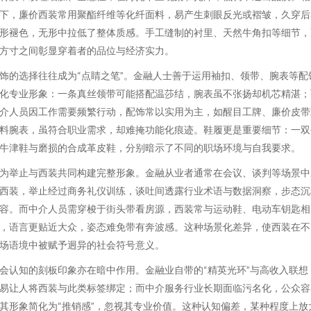
下，廉价西装常用聚酯纤维等化纤面料，易产生刺眼反光或褶皱，久穿后
形褪色，无形中拉低了整体质感。手工缝制的衬里、天然牛角扣等细节，
方寸之间彰显穿着者的品位与经济实力。
饰的选择往往成为“点睛之笔”。金融人士善于运用袖扣、领带、腕表等配
化专业形象：一条真丝领带可能搭配温莎结，腕表虽不张扬却机芯精湛；
介人员因工作需要频繁行动，配饰常以实用为主，如醒目工牌、廉价皮带
料腕表，虽符合职业需求，却难掩功能化痕迹。鞋履更是重要细节：一双
牛津鞋与磨损的合成革皮鞋，分别暗示了不同的职场环境与自我要求。
为举止与西装共同构建完整形象。金融从业者通常在会议、谈判等场景中
西装，举止经过商务礼仪训练，谈吐间透露行业术语与数据洞察，步态沉
容。而中介人员需穿梭于街头带看房源，西装常与运动鞋、电动车钥匙相
，语言更贴近大众，姿态难免带有奔波感。这种场景化差异，使西装在不
场语境中被赋予迥异的社会符号意义。
会认知的刻板印象亦在暗中作用。金融业自带的“精英光环”与高收入联想
易让人将西装与此类标签绑定；而中介服务行业长期面临污名化，公众容
其形象简化为“推销感”，忽视其专业价值。这种认知偏差，某种程度上放