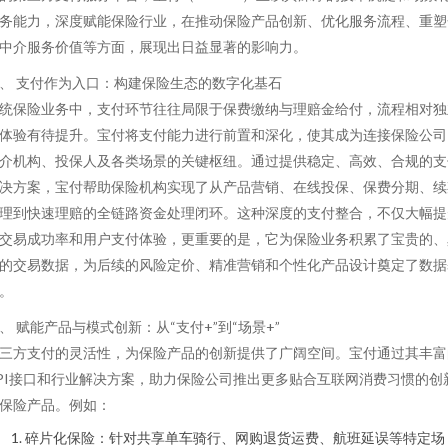
务能力，深度赋能保险行业，在推动保险产品创新、优化服务流程、重塑
中介服务价值等方面，展现出日益显著的影响力。
、 支付作为入口：构建保险生态的数字化基石
统保险业务中，支付环节往往局限于保费缴纳与理赔金给付，流程相对独
体验有待提升。宝付将支付能力进行前置和深化，使其成为连接保险公司
介机构、投保人及各类场景的关键枢纽。通过提供稳定、高效、合规的支
决方案，宝付帮助保险机构实现了从产品营销、在线投保、保费分期、续
理到快速理赔的全链路资金处理闭环。这种深度的支付整合，不仅大幅提
交易成功率和用户支付体验，更重要的是，它为保险业务积累了宝贵的、
的交易数据，为后续的风险定价、精准营销和个性化产品设计奠定了数据
。
、 赋能产品与模式创新：从“支付+”到“场景+”
三方支付的灵活性，为保险产品的创新提供了广阔空间。宝付通过其丰富
PI接口和行业解决方案，助力保险公司推出更多贴合互联网消费习惯的创
保险产品。例如：
碎片化保险：针对共享单车骑行、网购退货运费、航班延误等特定场