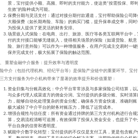
景，宝付提供小额、高频、即时的支付能力，使这类“按需投保、即
生效”的险种成为可能。
保费分期与灵活支付：通过对接分期付款通道，宝付帮助保险公司降
大额保费（如长期寿险、车险）的购买门槛，提升保单成交率，同时
为投保人提供了更灵活的财务安排。
场景嵌入式保险：在电商、出行、旅游、医疗等各类互联网平台中，
付的支付接口能够无缝嵌入，使得相关场景的保险（如退货险、航意
险、旅行意外险）可以作为一种增值服务，在用户完成主交易时一键
保并完成支付，极大拓展了保险的触达范围。
、 重塑金融中介服务：提升效率与透明度
险中介（包括代理机构、经纪平台等）是保险产业链中的重要环节。宝付
三方支付服务为中介机构带来了显著的效率提升和价值重塑：
资金归集与分账高效化：中介平台常常涉及与多家保险公司结算，以
与众多代理人或渠道方的佣金分润。宝付提供的多级分账、实时清算
力，能够自动化处理复杂的资金分配，确保各方资金快速、准确到账
极大减轻了中介平台的财务对账压力，降低了运营成本。
增强合规性与信任度：所有资金通过持牌的第三方支付机构进行合规
算，交易流程清晰可追溯，有效保障了投保人资金安全，也提升了中
平台自身的信誉和透明度。
赋能中介数字化转型：宝付提供的不仅仅是支付工具，更是包含账户
系、数据报表、营销工具在内的综合解决方案。这帮助传统中介机构